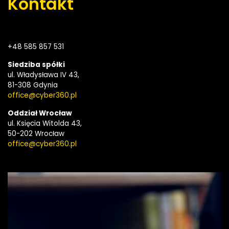
Kontakt
+48
585 857 531
Siedziba spółki
ul. Władysława IV 43,
81-308 Gdynia
office@cyber360.pl
Oddział Wrocław
ul. Księcia Witolda 43,
50-202 Wrocław
office@cyber360.pl