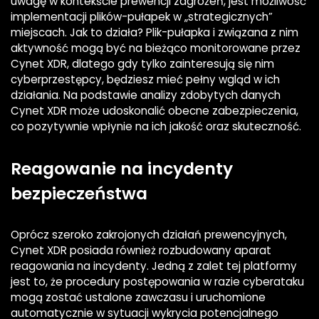
uwagę w kontekście prewencji zagrożeń, jest możliwość
implementacji plików-pułapek w „strategicznych”
miejscach. Jak to działa? Plik-pułapka i związana z nim
aktywność mogą być na bieżąco monitorowane przez
Cynet XDR, dlatego gdy tylko zainteresują się nim
cyberprzestępcy, będziesz mieć pełny wgląd w ich
działania. Na podstawie analizy zdobytych danych
Cynet XDR może udoskonalić obecne zabezpieczenia,
co pozytywnie wpłynie na ich jakość oraz skuteczność.
Reagowanie na incydenty
bezpieczeństwa
Oprócz szeroko zakrojonych działań prewencyjnych,
Cynet XDR posiada również rozbudowany aparat
reagowania na incydenty. Jedną z zalet tej platformy
jest to, że procedury postępowania w razie cyberataku
mogą zostać ustalone zawczasu i uruchomione
automatycznie w sytuacji wykrycia potencjalnego