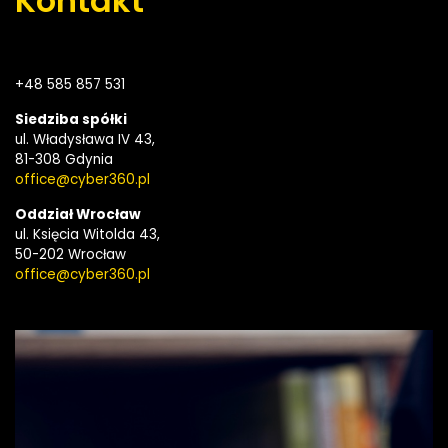
Kontakt
+48
585 857 531
Siedziba spółki
ul. Władysława IV 43,
81-308 Gdynia
office@cyber360.pl
Oddział Wrocław
ul. Księcia Witolda 43,
50-202 Wrocław
office@cyber360.pl