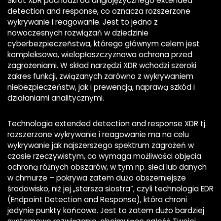
Skrót XDR pochodzi od anglojęzycznego extended
detection and response, co oznacza rozszerzone
wykrywanie i reagowanie. Jest to jedno z
nowoczesnych rozwiązań w dziedzinie
cyberbezpieczeństwa, którego głównym celem jest
kompleksowa, wielopłaszczyznowa ochrona przed
zagrożeniami. W skład narzędzi XDR wchodzi szeroki
zakres funkcji, związanych zarówno z wykrywaniem
niebezpieczeństw, jak i prewencją, naprawą szkód i
działaniami analitycznymi.
Technologia extended detection and response XDR tj.
rozszerzone wykrywanie i reagowanie ma na celu
wykrywanie jak najszerszego spektrum zagrożeń w
czasie rzeczywistym, co wymaga możliwości objęcia
ochroną różnych obszarów, w tym np. sieci lub danych
w chmurze – pokrywa zatem dużo obszerniejsze
środowisko, niż jej „starsza siostra”, czyli technologia EDR
(Endpoint Detection and Response), która chroni
jedynie punkty końcowe. Jest to zatem dużo bardziej