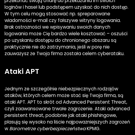
przekonać swoją ofiarę do przekazania im swoich
loginów i haseł lub podstępem uzyskać do nich dostęp.
W tym celu mogą stosować np. spreparowane
wiadomości e-mail czy fałszywe witryny logowania.
Brak ostrożności we wpisywaniu swoich danych
logowania może Cię bardzo wiele kosztować – oszuści
po uzyskaniu dostępu do chronionego obszaru są
praktycznie nie do zatrzymania, jeśli w porę nie
zauważysz że Twoja firma została celem cyberataku.
Ataki APT
Jednym ze szczególnie niebezpiecznych rodzajów
ataków, których celem może stać się Twoja firma, są
ataki APT. APT to skrót od Advanced Persistent Threat,
czyli zaawansowane trwałe zagrożenie. Ataki advanced
persistent threat, podobnie jak ataki phishingowe,
plasują się wysoko na liście najpoważniejszych zagrożeń
w
Barometrze cyberbezpieczeństwa
KPMG.