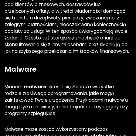
pod klientów biznesowych, dostawców lub
przełożonych ofiary, a w treści wiadomości domagać
się transferu dużej kwoty pieniędzy, związanej np. z
zaległymi płatnościami, nieoczekiwaną koniecznością
dopłaty za usługi. W ten sposób uwiarygadniają swoje
żądania. Często też starają się zniechęcić ofiarę do
skonsultowania się z innymi osobami oraz skłonić ją do
jak najszybszego przekazania im środków finansowych.
Malware
Mianem
malware
określa się zbiorczo wszystkie
rodzaje złośliwego oprogramowania, jakie mogą
zainfekować Twoje urządzenia. Przykładami malware’u
mogą być m.in. wirusy, konie trojańskie, keyloggery czy
programy szpiegujące.
Malware może zostać wykorzystany podczas
szczególnie niebezpiecznego rodzaju ataku, jakim jest