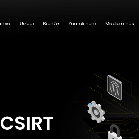
irmie
Usługi
Branże
Zaufali nam
Media o nas
CSIRT