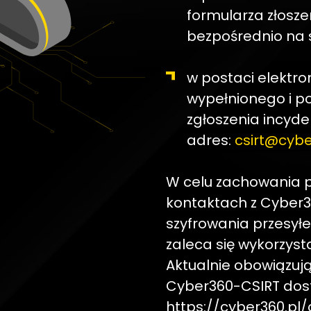
formularza złosz
bezpośrednio na s
w postaci elektro
wypełnionego i p
zgłoszenia incyd
adres:
csirt@cybe
W celu zachowania p
kontaktach z Cyber
szyfrowania przesyłe
zaleca się wykorzys
Aktualnie obowiązują
Cyber360-CSIRT dostę
https://cyber360.pl/c