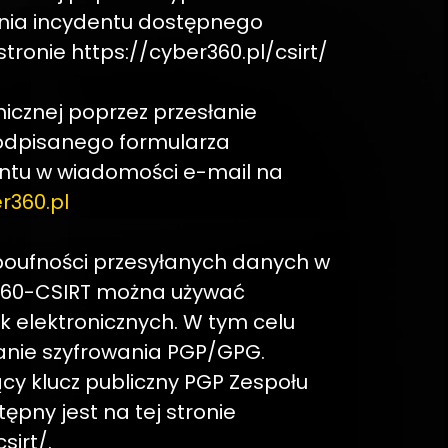
enia incydentu dostępnego
tronie https://cyber360.pl/csirt/
nicznej poprzez przesłanie
odpisanego formularza
entu w wiadomości e-mail na
r360.pl
oufności przesyłanych danych w
360-CSIRT można używać
k elektronicznych. W tym celu
tanie szyfrowania PGP/GPG.
cy klucz publiczny PGP Zespołu
pny jest na tej stronie
sirt/.