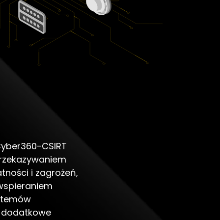
Cyber360-CSIRT
 przekazywaniem
ności i zagrożeń,
 wspieraniem
ystemów
ż dodatkowe