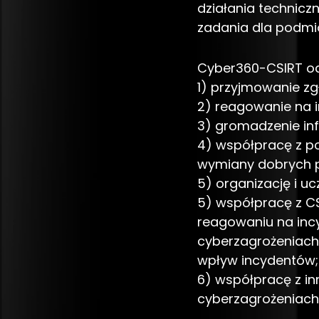
działania technicz
zadania dla podmi
Cyber360-CSIRT o
1) przyjmowanie zg
2) reagowanie na i
3) gromadzenie inf
4) współpracę z p
wymiany dobrych pr
5) organizację i u
5) współpracę z C
reagowaniu na incy
cyberzagrożeniach
wpływ incydentów;
6) współpracę z in
cyberzagrożeniach