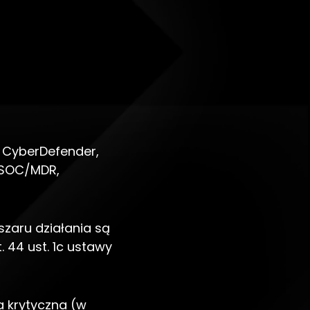
i CyberDefender,
ę SOC/MDR,
szaru działania są
 44 ust. 1c ustawy
a krytyczna (w