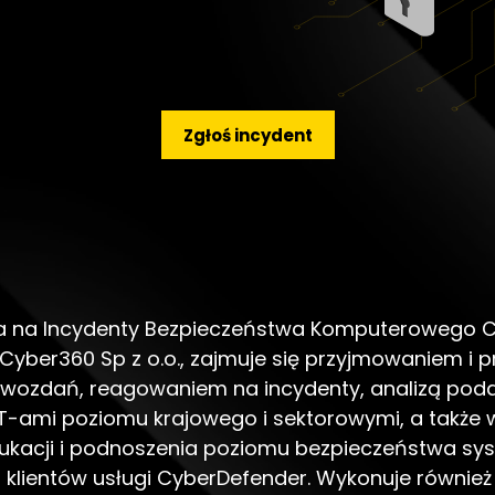
Zgłoś incydent
a na Incydenty Bezpieczeństwa Komputerowego 
Cyber360 Sp z o.o., zajmuje się przyjmowaniem i
wozdań, reagowaniem na incydenty, analizą podat
T-ami poziomu krajowego i sektorowymi, a także
ukacji i podnoszenia poziomu bezpieczeństwa s
a klientów usługi CyberDefender. Wykonuje równie