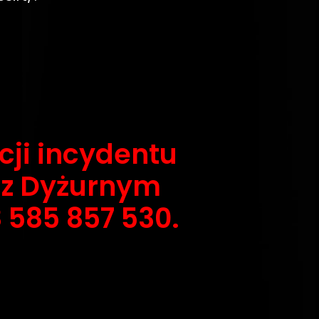
cji incydentu
y z Dyżurnym
585 857 530.