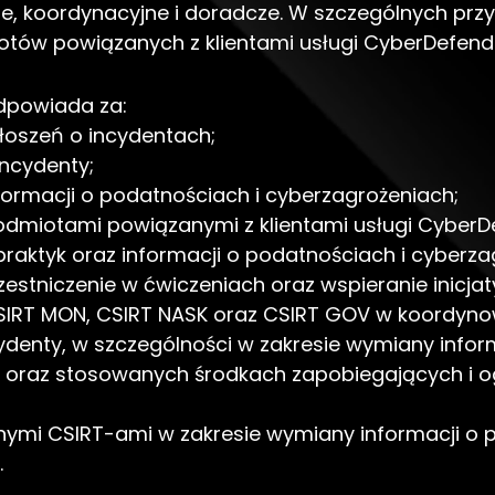
ne, koordynacyjne i doradcze. W szczególnych przy
otów powiązanych z klientami usługi CyberDefend
dpowiada za:
łoszeń o incydentach;
ncydenty;
ormacji o podatnościach i cyberzagrożeniach;
odmiotami powiązanymi z klientami usługi CyberD
aktyk oraz informacji o podatnościach i cyberza
czestniczenie w ćwiczeniach oraz wspieranie inicja
SIRT MON, CSIRT NASK oraz CSIRT GOV w koordyno
denty, w szczególności w zakresie wymiany infor
 oraz stosowanych środkach zapobiegających i o
nymi CSIRT-ami w zakresie wymiany informacji o 
.