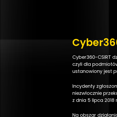
Cyber36
Cyber360-CSIRT dzi
czyli dla podmiotó
ustanowiony jest pr
Incydenty zgłoszon
niezwłocznie przek
z dnia 5 lipca 201
Na obszar działani