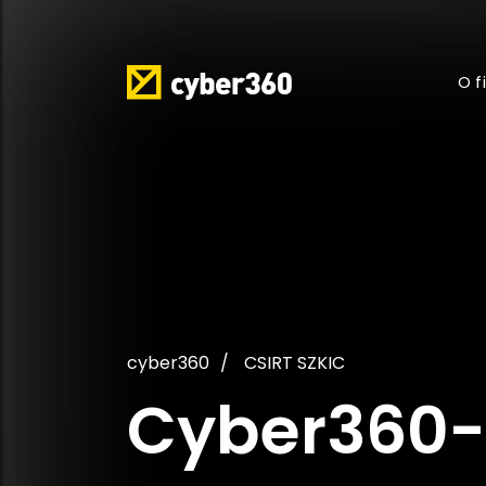
O f
cyber360
CSIRT SZKIC
Cyber360-