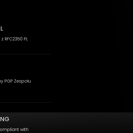
L
 z RFC2350 PL
zny PGP Zespołu
ENG
compliant with