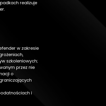
padkach realizuje
er.
efender w zakresie
grożeniach,
tyw szkoleniowych;
wanym przez nie
macji o
graniczających
podatnościach i