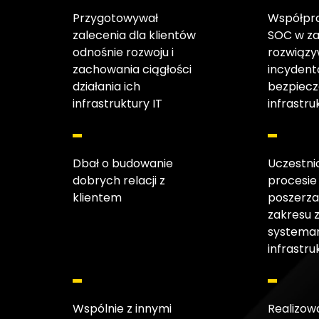
Przygotowywał
Współprac
zalecenia dla klientów
SOC w za
odnośnie rozwoju i
rozwiązy
zachowania ciągłości
incyden
działania ich
bezpiec
infrastruktury IT
infrastru
Dbał o budowanie
Uczestni
dobrych relacji z
procesie
klientem
poszerza
zakresu 
systemam
infrastru
Wspólnie z innymi
Realizow