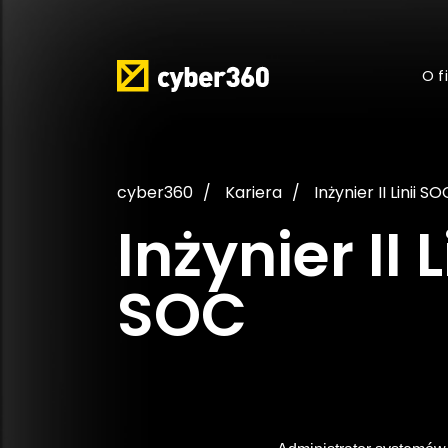
O f
cyber360
Kariera
Inżynier II Linii SO
Inżynier II L
SOC