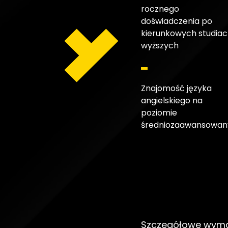
rocznego
doświadczenia po
kierunkowych studia
wyższych
Znajomość języka
angielskiego na
poziomie
średniozaawansowa
Szczegółowe wym