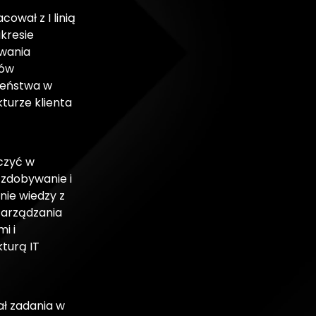
ował z I linią
kresie
wania
tów
zeństwa w
kturze klienta
czyć w
 zdobywanie i
nie wiedzy z
zarządzania
i i
kturą IT
ał zadania w