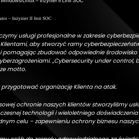
Windows/Linux – Inżynier II Linii SOC
or – Inżynier II linii SOC
zymy usługi profesjonalne w zakresie cyberbezpi
Klientami, aby stworzyć ramy cyberbezpieczeństw
i i pomagając zbudować odpowiednie środowisko 
cyberzagrożeniami.
„Cybersecurity under control, 
ze motto.
 przygotować organizację Klienta na atak.
sowej ochronie naszych klientów stworzyliśmy us
zesnej technologii i wieloletniego doświadczenia
dnym celu – zapewnieniu ochrony biznesu naszych
my osób do zespołu odpowiedzialnego za świadcz