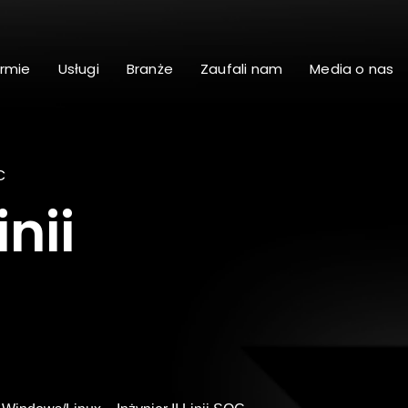
irmie
Usługi
Branże
Zaufali nam
Media o nas
C
inii