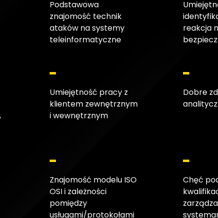
Podstawowa
Umiejętn
znajomość technik
identyfik
ataków na systemy
reakcja 
teleinformatyczne
bezpiec
Umiejętność pracy z
Dobre zd
klientem zewnętrznym
analityc
,
i wewnętrznym
Znajomość modelu ISO
Chęć po
OSI i zależności
kwalifika
pomiędzy
zarządza
usługami/protokołami
systemam