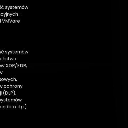
ść systemów
acyjnych –
i VMVare
ść systemów
zeństwa
ów XDR/EDR,
w
sowych,
w ochrony
i (DLP),
, systemów
sandbox itp.)