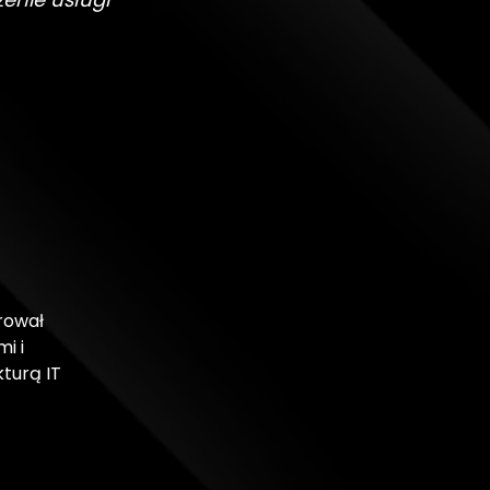
rował
i i
kturą IT