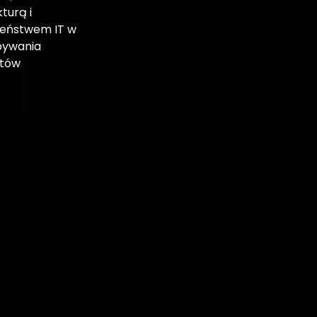
kturą i
eństwem IT w
bywania
atów