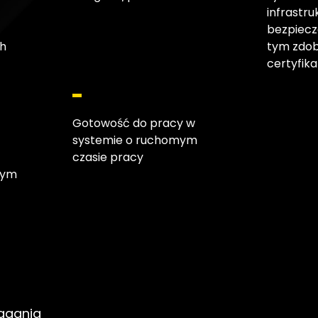
infrastru
bezpiecz
ch
tym zdo
certyfik
Gotowość do pracy w
systemie o ruchomym
czasie pracy
nym
agania