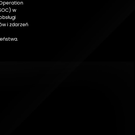
 Operation
SOC) w
obsługi
ów i zdarzeń
eństwa.