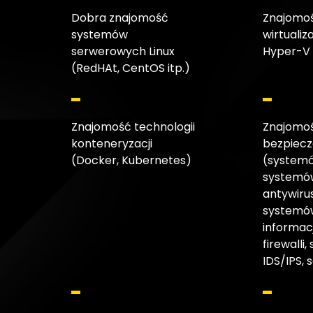
Dobra znajomość
Znajomo
systemów
wirtualiz
serwerowych Linux
Hyper-V 
(RedHAt, CentOS itp.)
Znajomość technologii
Znajomo
konteneryzacji
bezpiec
(Docker, Kubernetes)
(system
systemó
antywiru
systemó
informacj
firewalli
IDS/IPS, 