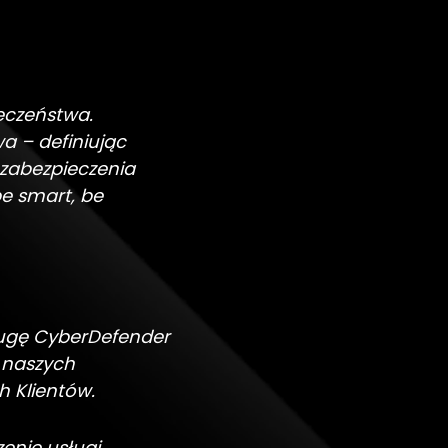
eczeństwa.
a – definiując
zabezpieczenia
be smart, be
ługę CyberDefender
 naszych
 Klientów.
enie usługi