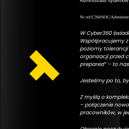
Administrator systemów 
Nr ref:C360
SOC/Administrat
W Cyber360 świadc
Współpracujemy z 
poziomy tolerancj
organizacji przed 
prepared” – to nas
Jesteśmy po to, by
Z myślą o komplek
– połączenie nowoc
pracowników, w je
Obecnie poszukuje