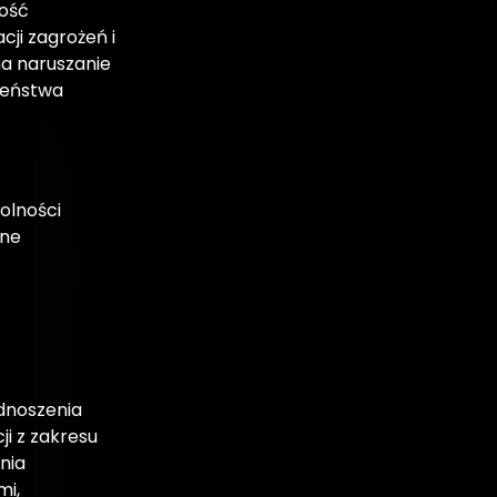
ość
acji zagrożeń i
na naruszanie
zeństwa
olności
zne
dnoszenia
cji z zakresu
nia
i,