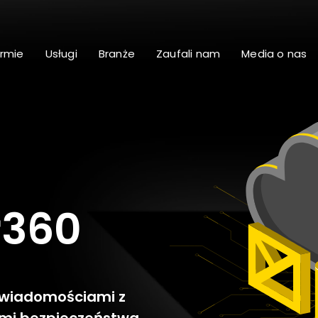
irmie
Usługi
Branże
Zaufali nam
Media o nas
r360
 wiadomościami z